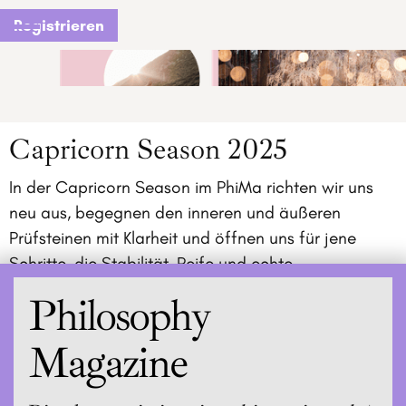
Registrieren
Capricorn Season 2025
In der Capricorn Season im PhiMa richten wir uns
neu aus, begegnen den inneren und äußeren
Prüfsteinen mit Klarheit und öffnen uns für jene
Schritte, die Stabilität, Reife und echte
Verantwortung in unseren Beziehungen und unserem
Philosophy
Weg entstehen lassen.
Magazine