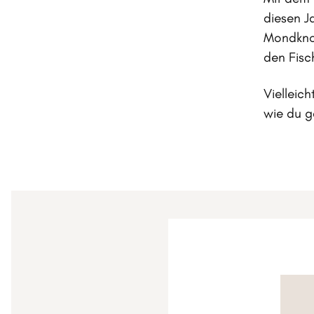
diesen J
Mondknot
den Fisc
Vielleic
wie du g