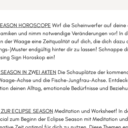
SEASON HOROSCOPE
Wirf die Scheinwerfer auf dein
amiken und nimm notwendige Veränderungen vor! In d
 in der Waage eine Zeitqualität auf dich, die dich dazu 
ngs-)Muster endgültig hinter dir zu lassen! Schnappe d
Rising Sign Horoskop ein!
 SEASON IN ZWEI AKTEN
Die Schauplätze der kommende
aage-Achse und die Fische-Jungfrau-Achse. Entdecke,
ion deinen Alltag, emotionale Bedürfnisse und Bezieh
 ZUR ECLIPSE SEASON
Meditation und Worksheet! In d
cial zum Beginn der Eclipse Season mit Meditation un
mative Zeit optimal für dich zu nutzen. Diese Themen er