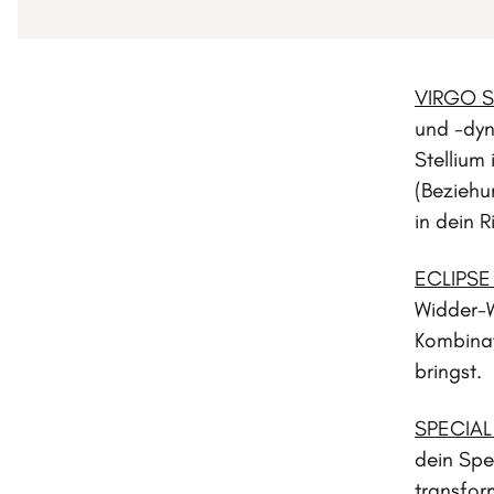
VIRGO 
und -dyn
Stellium
(Beziehu
in dein 
ECLIPSE
Widder-W
Kombinat
bringst.
SPECIAL
dein Spe
transfor