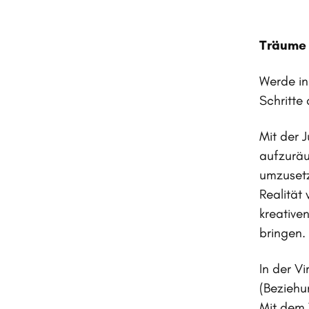
Träume 
Werde in
Schritte
Mit der 
aufzuräu
umzusetz
Realität
kreative
bringen.
In der V
(Beziehu
Mit dem 