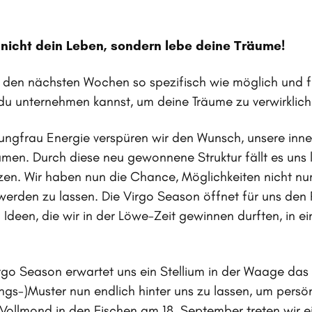
nicht dein Leben, sondern lebe deine Träume!
 den nächsten Wochen so spezifisch wie möglich und f
 du unternehmen kannst, um deine Träume zu verwirklich
Jungfrau Energie verspüren wir den Wunsch, unsere inn
men. Durch diese neu gewonnene Struktur fällt es uns l
en. Wir haben nun die Chance, Möglichkeiten nicht nu
 werden zu lassen. Die Virgo Season öffnet für uns den
n Ideen, die wir in der Löwe-Zeit gewinnen durften, in e
irgo Season erwartet uns ein Stellium in der Waage das 
ngs-)Muster nun endlich hinter uns zu lassen, um pers
Vollmond in den Fischen am 18. September treten wir ei