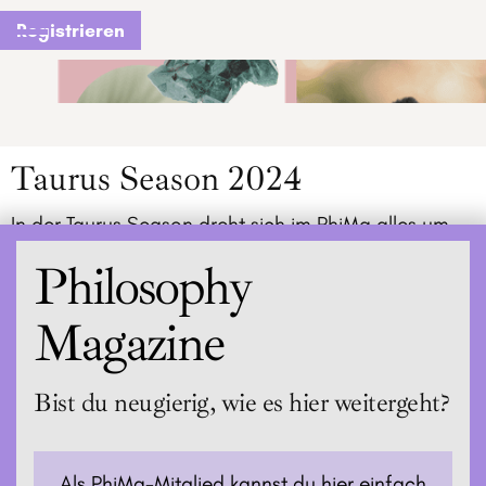
Registrieren
Taurus Season 2024
In der Taurus Season dreht sich im PhiMa alles um
das Thema Fülle! Zu Beginn steht uns die große
Philosophy
Jupiter-Uranus Konjunktion bevor.
Magazine
Bist du neugierig, wie es hier weitergeht?
Als PhiMa-Mitglied kannst du hier einfach