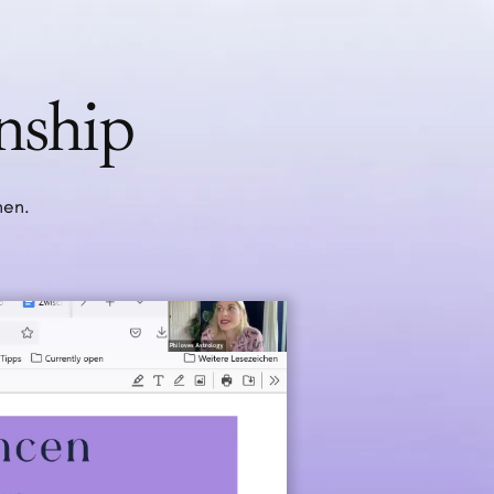
nship
nen.