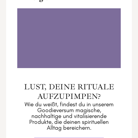
Moon Magic Ritual zum Vollmond im
Steinbock
0:00
29:58
1
.
Moon Magic Ritual zum Vollmond im
Steinbock
LUST, DEINE RITUALE
AUFZUPIMPEN?
Wie du weißt, findest du in unserem
Goodieversum magische,
nachhaltige und vitalisierende
Produkte, die deinen spirituellen
Alltag bereichern.