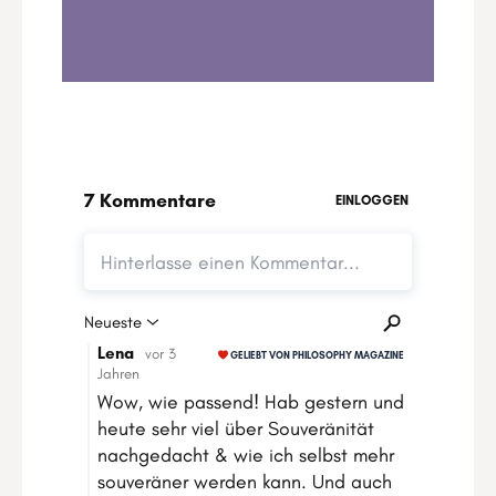
0:00
12:58
1
.
Moon Guide zum Stier-Neumond