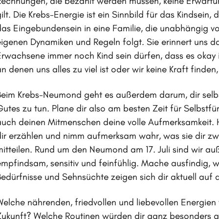
Rechnungen, die bezahlt werden müssen, keine Erwartung
gilt. Die Krebs-Energie ist ein Sinnbild für das Kindsei
das Eingebundensein in eine Familie, die unabhängig 
eigenen Dynamiken und Regeln folgt. Sie erinnert uns da
Erwachsene immer noch Kind sein dürfen, dass es okay i
n denen uns alles zu viel ist oder wir keine Kraft finden
Beim Krebs-Neumond geht es außerdem darum, dir selb
Gutes zu tun. Plane dir also am besten Zeit für Selbstf
auch deinen Mitmenschen deine volle Aufmerksamkeit. H
dir erzählen und nimm aufmerksam wahr, was sie dir zw
mitteilen. Rund um den Neumond am 17. Juli sind wir au
empfindsam, sensitiv und feinfühlig. Mache ausfindig, 
Bedürfnisse und Sehnsüchte zeigen sich dir aktuell auf
Welche nährenden, friedvollen und liebevollen Energien 
Zukunft? Welche Routinen würden dir ganz besonders gu