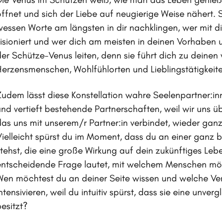
öffnet und sich der Liebe auf neugierige Weise nähert. S
wessen Worte am längsten in dir nachklingen, wer mit 
visioniert und wer dich am meisten in deinen Vorhaben u
der Schütze-Venus leiten, denn sie führt dich zu deinen
Herzensmenschen, Wohlfühlorten und Lieblingstätigkeit
Zudem lässt diese Konstellation wahre Seelenpartner:in
und vertieft bestehende Partnerschaften, weil wir uns 
das uns mit unserem/r Partner:in verbindet, wieder ga
Vielleicht spürst du im Moment, dass du an einer ganz
stehst, die eine große Wirkung auf dein zukünftiges Lebe
entscheidende Frage lautet, mit welchem Menschen mö
Wen möchtest du an deiner Seite wissen und welche V
ntensivieren, weil du intuitiv spürst, dass sie eine unverg
esitzt?