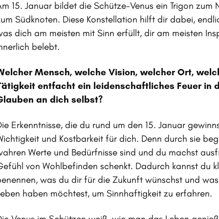
Am 15. Januar bildet die Schütze-Venus ein Trigon zum 
zum Südknoten. Diese Konstellation hilft dir dabei, endl
was dich am meisten mit Sinn erfüllt, dir am meisten Ins
nnerlich belebt.
Welcher Mensch, welche Vision, welcher Ort, welc
Tätigkeit entfacht ein leidenschaftliches Feuer in 
Glauben an dich selbst?
Die Erkenntnisse, die du rund um den 15. Januar gewinns
Wichtigkeit und Kostbarkeit für dich. Denn durch sie beg
wahren Werte und Bedürfnisse sind und du machst ausfin
Gefühl von Wohlbefinden schenkt. Dadurch kannst du kl
benennen, was du dir für die Zukunft wünschst und was
Leben haben möchtest, um Sinnhaftigkeit zu erfahren.
Die Venus im Schützen weiß, wie man das Leben genießt