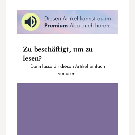
Zu beschäftigt, um zu
lesen?
Dann lasse dir diesen Artikel einfach
vorlesen!
4 Power-Moves für Pluto im Wassermann -
Dein Weg zu deiner persönlichen
Revolution
0:00
8:16
1
.
4 Power-Moves für Pluto im Wassermann